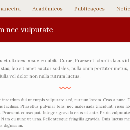
nanceira
Acadêmicos
Publicações
Notíc
m nec vulputate
s et ultrices posuere cubilia Curae; Praesent lobortis lacus 
tas, leo sit amet auctor sodales, nulla enim porttitor metus, 
lla vel dolor non nulla rutrum luctus.
 interdum dui ut turpis vulputate sed, rutrum lorem. Cras a nunc. D
 facilisis. Phasellus pulvinar felis, nec malesuada tincidunt, risus 
 Praesent consequat. Integer gravida eros ut ante. Proin vulputate 
 Nam eu nunc ut urna. Pellentesque fringilla gravida. Duis luctus me
us dignissim.