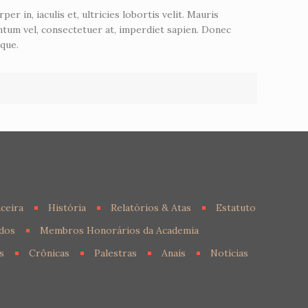
r in, iaculis et, ultricies lobortis velit. Mauris
entum vel, consectetuer at, imperdiet sapien. Donec
oque.
ceira
História
Relatórios & Atas
Estatuto
dos
Membros Honorários da Academia
s
Crônicas
Palestras
Anais
Notícias