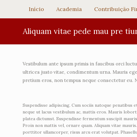
Início
Academia
Contribuição Fi
Aliquam vitae pede mau pre tiu
Vestibulum ante ipsum primis in faucibus orci luctu
ultrices justo vitae, condimentum urna. Mauris eges
pretium eros, non tempus neque consectetur eu. Nu
Suspendisse adipiscing. Cum sociis natoque penatibus et
neque ut lacus vestibulum ac, mattis eros. Mauris lobortis
platea dictumst. Suspendisse fermentum suscipit mauris.
Proin non mattis vel, ornare quam. Aliquam vitae mauris.
porttitor ullamcorper, risus arcu erat volutpat. Phasell