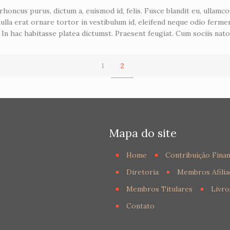
oncus purus, dictum a, euismod id, felis. Fusce blandit eu, ullamcorpe
nulla erat ornare tortor in vestibulum id, eleifend neque odio ferm
. In hac habitasse platea dictumst. Praesent feugiat. Cum sociis nat
1
2
Mapa do site
Home
Contribuição Finan
Diretoria
Membros Afilia
Membros Titulares
Livro
Contato