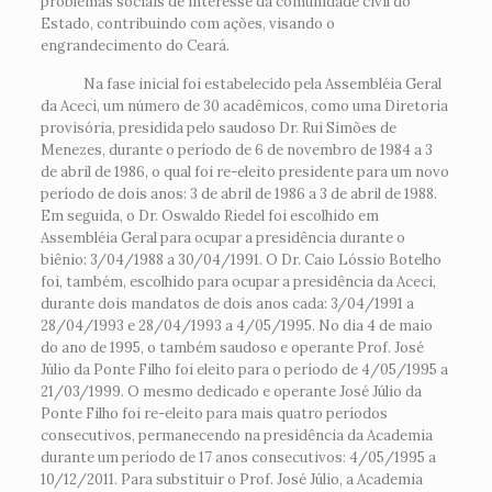
problemas sociais de interesse da comunidade civil do
Estado, contribuindo com ações, visando o
engrandecimento do Ceará.
Na fase inicial foi estabelecido pela Assembléia Geral
da Aceci, um número de 30 acadêmicos, como uma Diretoria
provisória, presidida pelo saudoso Dr. Rui Simões de
Menezes, durante o período de 6 de novembro de 1984 a 3
de abril de 1986, o qual foi re-eleito presidente para um novo
período de dois anos: 3 de abril de 1986 a 3 de abril de 1988.
Em seguida, o Dr. Oswaldo Riedel foi escolhido em
Assembléia Geral para ocupar a presidência durante o
biênio: 3/04/1988 a 30/04/1991. O Dr. Caio Lóssio Botelho
foi, também, escolhido para ocupar a presidência da Aceci,
durante dois mandatos de dois anos cada: 3/04/1991 a
28/04/1993 e 28/04/1993 a 4/05/1995. No dia 4 de maio
do ano de 1995, o também saudoso e operante Prof. José
Júlio da Ponte Filho foi eleito para o período de 4/05/1995 a
21/03/1999. O mesmo dedicado e operante José Júlio da
Ponte Filho foi re-eleito para mais quatro períodos
consecutivos, permanecendo na presidência da Academia
durante um período de 17 anos consecutivos: 4/05/1995 a
10/12/2011. Para substituir o Prof. José Júlio, a Academia