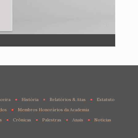
ceira
História
Relatórios & Atas
Estatuto
dos
Membros Honorários da Academia
s
Crônicas
Palestras
Anais
Notícias