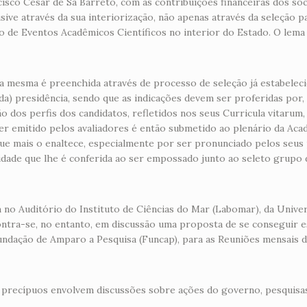
cisco César de Sá Barreto, com as contribuições financeiras dos só
usive através da sua interiorização, não apenas através da seleção 
ão de Eventos Acadêmicos Científicos no interior do Estado. O lema 
a mesma é preenchida através de processo de seleção já estabeleci
da) presidência, sendo que as indicações devem ser proferidas por,
ão dos perfis dos candidatos, refletidos nos seus Curricula vitarum,
r emitido pelos avaliadores é então submetido ao plenário da Aca
que mais o enaltece, especialmente por ser pronunciado pelos seus 
dade que lhe é conferida ao ser empossado junto ao seleto grupo d
o Auditório do Instituto de Ciências do Mar (Labomar), da Univers
ntra-se, no entanto, em discussão uma proposta de se conseguir es
ndação de Amparo a Pesquisa (Funcap), para as Reuniões mensais 
 precípuos envolvem discussões sobre ações do governo, pesquisas 