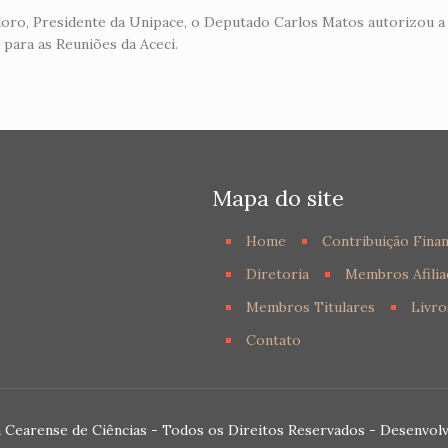
odoro, Presidente da Unipace, o Deputado Carlos Matos autorizou a
 para as Reuniões da Aceci.
Mapa do site
Home
Contribuição Finan
Diretoria
Membros Afilia
Membros Titulares
Livro
Contato
 Cearense de Ciências - Todos os Direitos Reservados - Desenvol