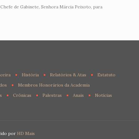
 Chefe de Gabinete, Senhora Márcia Peixoto, para
ceira
História
Relatórios & Atas
Estatuto
dos
Membros Honorários da Academia
s
Crônicas
Palestras
Anais
Notícias
vido por
HD Mais