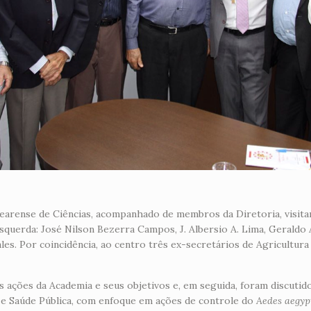
Cearense de Ciências, acompanhado de membros da Diretoria, visita
squerda: José Nilson Bezerra Campos, J. Albersio A. Lima, Geraldo 
es. Por coincidência, ao centro três ex-secretários de Agricultur
as ações da Academia e seus objetivos e, em seguida, foram discuti
s e Saúde Pública, com enfoque em ações de controle do
Aedes aegyp