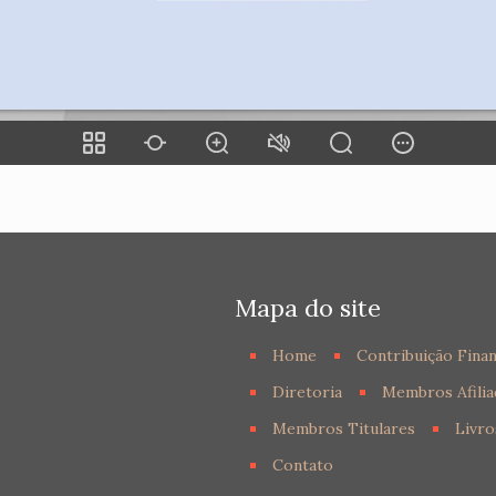
Mapa do site
Home
Contribuição Finan
Diretoria
Membros Afilia
Membros Titulares
Livro
Contato