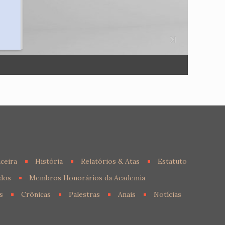
ceira
História
Relatórios & Atas
Estatuto
dos
Membros Honorários da Academia
s
Crônicas
Palestras
Anais
Notícias