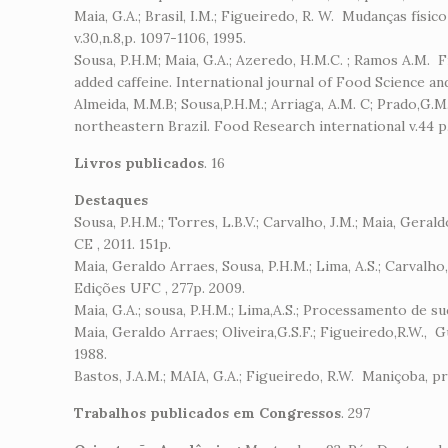
Maia, G.A.; Brasil, I.M.; Figueiredo, R. W. Mudanças físi
v.30,n.8,p. 1097-1106, 1995.
Sousa, P.H.M; Maia, G.A.; Azeredo, H.M.C. ; Ramos A.M. F
added caffeine. International journal of Food Science and
Almeida, M.M.B; Sousa,P.H.M.; Arriaga, A.M. C; Prado,G.M.
northeastern Brazil. Food Research international v.44 p.
Livros publicados
. 16
Destaques
Sousa, P.H.M.; Torres, L.B.V.; Carvalho, J.M.; Maia, G
CE , 2011. 151p.
Maia, Geraldo Arraes, Sousa, P.H.M.; Lima, A.S.; Carvalh
Edições UFC , 277p. 2009.
Maia, G.A.; sousa, P.H.M.; Lima,A.S.; Processamento de s
Maia, Geraldo Arraes; Oliveira,G.S.F.; Figueiredo,R.W., G
1988.
Bastos, J.A.M.; MAIA, G.A.; Figueiredo, R.W. Maniçoba,
Trabalhos publicados em Congressos
. 297