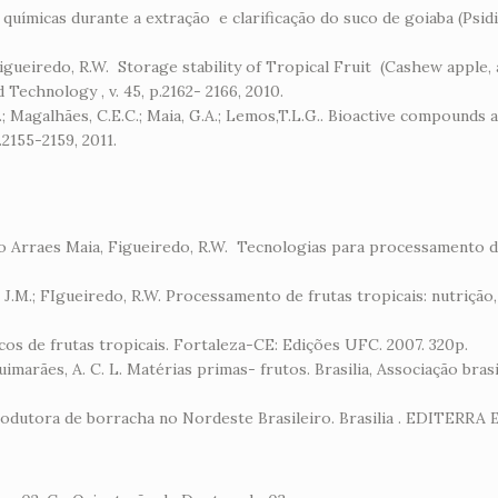
co químicas durante a extração e clarificação do suco de goiaba (Psid
igueiredo, R.W. Storage stability of Tropical Fruit (Cashew apple, 
 Technology , v. 45, p.2162- 2166, 2010.
; Magalhães, C.E.C.; Maia, G.A.; Lemos,T.L.G.. Bioactive compounds a
2155-2159, 2011.
eraldo Arraes Maia, Figueiredo, R.W. Tecnologias para processament
o, J.M.; FIgueiredo, R.W. Processamento de frutas tropicais: nutrição
ucos de frutas tropicais. Fortaleza-CE: Edições UFC. 2007. 320p.
uimarães, A. C. L. Matérias primas- frutos. Brasilia, Associação bra
 produtora de borracha no Nordeste Brasileiro. Brasilia . EDITERRA