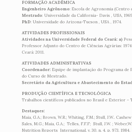
FORMAÇÃO ACADÊMICA
Engenheiro Agrônomo
: Escola de Agronomia (Centro d
Mestrado
: Universidade da California- Davis , USA, 1969
PhD
: Universidade do Arizona-Tucson , USA , 1974.
ATIVIDADES PROFISSIONAIS
Atividades na Universidade Federal do Ceará: a)
Pesq
Professor Adjunto do Centro de Ciências Agrárias: 1974
Ceará: 2011.
ATIVIDADES ADMINISTRATIVAS
Coordenador:
Equipe de implantação do Programa de 
do Curso de Mestrado.
Secretário da Agricultura e Abastecimento do Estad
PRODUÇÃO CIENTÍFICA E TECNOLÓGICA
Trabalhos científicos publicados no Brasil e Exterior – T
Destaques:
Maia, G.A.; Brown, W.R.; Whiting, F.M.; Stull, J.W.. Cashe
Sales, M.G.; Maia, G.A.; Telles, F.F.F; Stull, J.W. ; Webe
Nutrition Reports International, v. 30, n. 4, p. 973, 1984.