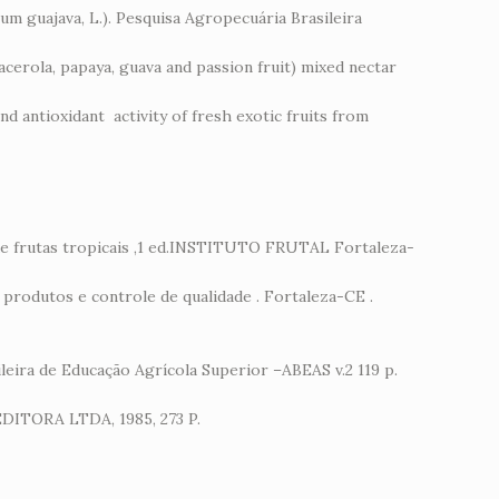
ium guajava, L.). Pesquisa Agropecuária Brasileira
acerola, papaya, guava and passion fruit) mixed nectar
nd antioxidant activity of fresh exotic fruits from
o de frutas tropicais ,1 ed.INSTITUTO FRUTAL Fortaleza-
, produtos e controle de qualidade . Fortaleza-CE .
sileira de Educação Agrícola Superior –ABEAS v.2 119 p.
 EDITORA LTDA, 1985, 273 P.