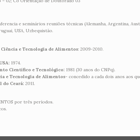
 – 02; Co Orientação de Doutorado 03
erencia e seminários reuniões técnicas (Alemanha, Argentina, Aust
 Uruguai, USA, Uzbequistão.
 Ciência e Tecnologia de Alimentos
: 2009-2010.
 USA:
1974.
to Científico e Tecnológico:
1981 (30 anos do CNPq).
cia e Tecnologia de Alimentos-
concedido a cada dois anos aos qu
l do Ceará:
2011.
ENTOS por três períodos.
cos.