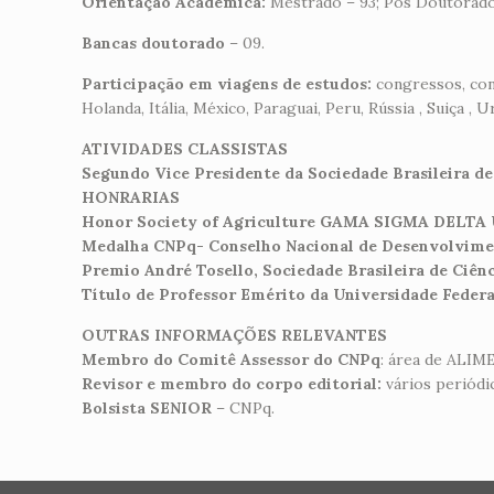
Orientação Acadêmica:
Mestrado – 93; Pós Doutorado
Bancas doutorado
– 09.
Participação em viagens de estudos:
congressos, conf
Holanda, Itália, México, Paraguai, Peru, Rússia , Suiça ,
ATIVIDADES CLASSISTAS
Segundo Vice Presidente da Sociedade Brasileira de
HONRARIAS
Honor Society of Agriculture GAMA SIGMA DELTA
Medalha CNPq- Conselho Nacional de Desenvolvimen
Premio André Tosello, Sociedade Brasileira de Ciên
Título de Professor Emérito da Universidade Federa
OUTRAS INFORMAÇÕES RELEVANTES
Membro do Comitê Assessor do CNPq
: área de ALIM
Revisor e membro do corpo editorial:
vários periódi
Bolsista SENIOR
– CNPq.