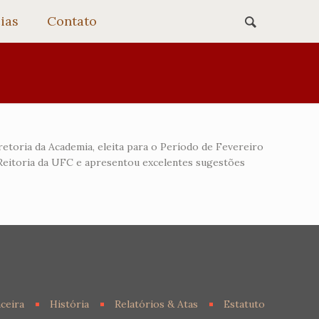
ias
Contato
etoria da Academia, eleita para o Período de Fevereiro
a Reitoria da UFC e apresentou excelentes sugestões
ceira
História
Relatórios & Atas
Estatuto