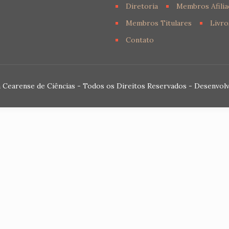
Diretoria
Membros Afilia
Membros Titulares
Livro
Contato
 Cearense de Ciências - Todos os Direitos Reservados - Desenvol