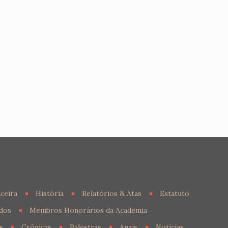
ceira
História
Relatórios & Atas
Estatuto
dos
Membros Honorários da Academia
s
Crônicas
Palestras
Anais
Notícias