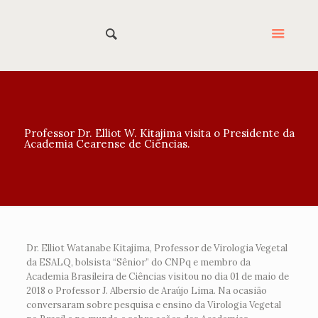
Professor Dr. Elliot W. Kitajima visita o Presidente da
Academia Cearense de Ciências.
Dr. Elliot Watanabe Kitajima, Professor de Virologia Vegetal
da ESALQ, bolsista “Sênior” do CNPq e membro da
Academia Brasileira de Ciências visitou no dia 01 de maio de
2018 o Professor J. Albersio de Araújo Lima. Na ocasião
conversaram sobre pesquisa e ensino da Virologia Vegetal