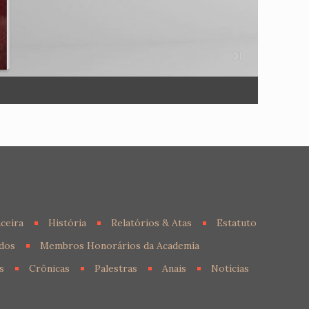
ceira
História
Relatórios & Atas
Estatuto
dos
Membros Honorários da Academia
s
Crônicas
Palestras
Anais
Notícias