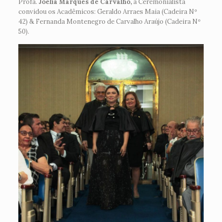
Profa.
Joelia Marques de Carvalho,
a Ceremonialista
convidou os Acadêmicos: Geraldo Arraes Maia (Cadeira Nº
42) & Fernanda Montenegro de Carvalho Araújo (Cadeira Nº
50).