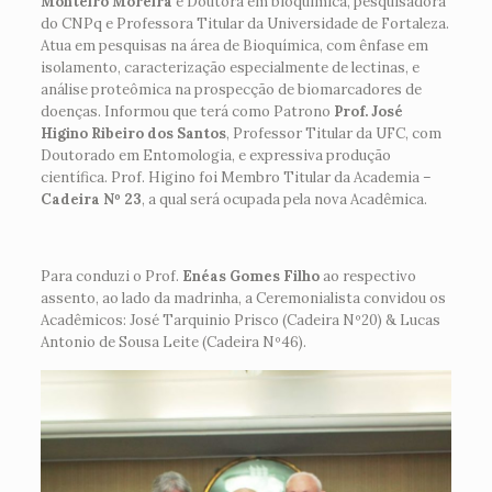
Monteiro Moreira
é Doutora em bioquímica, pesquisadora
do CNPq e Professora Titular da Universidade de Fortaleza.
Atua em pesquisas na área de Bioquímica, com ênfase em
isolamento, caracterização especialmente de lectinas, e
análise proteômica na prospecção de biomarcadores de
doenças. Informou que terá como Patrono
Prof. José
Higino Ribeiro dos Santos
, Professor Titular da UFC, com
Doutorado em Entomologia, e expressiva produção
científica. Prof. Higino foi Membro Titular da Academia –
Cadeira Nº 23
, a qual será ocupada pela nova Acadêmica.
Para conduzi o Prof.
Enéas Gomes Filho
ao respectivo
assento, ao lado da madrinha, a Ceremonialista convidou os
Acadêmicos: José Tarquinio Prisco (Cadeira Nº20) & Lucas
Antonio de Sousa Leite (Cadeira Nº46).