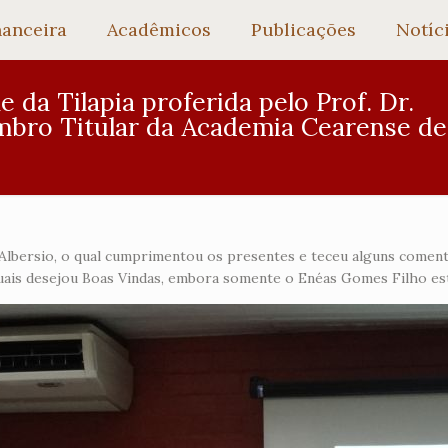
nanceira
Acadêmicos
Publicações
Notíc
e da Tilapia proferida pelo Prof. Dr.
bro Titular da Academia Cearense de
. Albersio, o qual cumprimentou os presentes e teceu alguns comen
uais desejou Boas Vindas, embora somente o Enéas Gomes Filho est