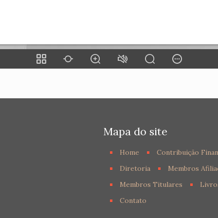
Mapa do site
Home
Contribuição Finan
Diretoria
Membros Afilia
Membros Titulares
Livro
Contato