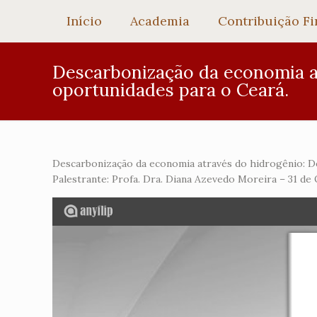
Início
Academia
Contribuição Fi
Descarbonização da economia at
oportunidades para o Ceará.
Descarbonização da economia através do hidrogênio: De
Palestrante: Profa. Dra. Diana Azevedo Moreira – 31 de