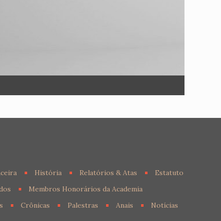
ceira
História
Relatórios & Atas
Estatuto
dos
Membros Honorários da Academia
s
Crônicas
Palestras
Anais
Notícias