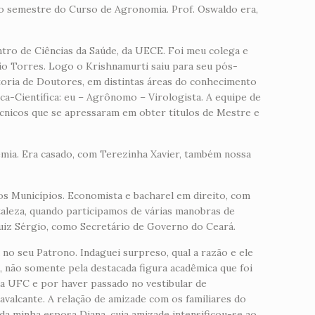
ro semestre do Curso de Agronomia. Prof. Oswaldo era,
ntro de Ciências da Saúde, da UECE. Foi meu colega e
io Torres. Logo o Krishnamurti saiu para seu pós-
oria de Doutores, em distintas áreas do conhecimento
ica-Científica: eu – Agrônomo – Virologista. A equipe de
cnicos que se apressaram em obter títulos de Mestre e
emia. Era casado, com Terezinha Xavier, também nossa
s Municípios. Economista e bacharel em direito, com
aleza, quando participamos de várias manobras de
 Luiz Sérgio, como Secretário de Governo do Ceará.
 no seu Patrono. Indaguei surpreso, qual a razão e ele
 não somente pela destacada figura acadêmica que foi
 da UFC e por haver passado no vestibular de
avalcante. A relação de amizade com os familiares do
 da minha esposa Diana, cuja amizade intensificou-se ao