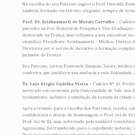
Na escolha do seu Patrono sugeri o Prof. Oswaldo Evan
também, formado em Direito, elegante, sempre de terno
Prof. Dr. Krishnamurti de Morais Carvalho
– Cadeira
parceiro na Pró-Reitoria de Pesquisa e Pós-Graduação 
doutorado na França, mas voltamos a nos encontrar no 
científico: Presidente: Krishnamurti – Médico; Diretor 
Diretores
per si
serviu de incentivo à formação comple
inclusive de Doutor.
Seu Patrono, Airton Fontenele Sampaio Xavier, médico 
confreira, que justificou sua ausência a esta Solenidad
Dr. Luiz Sergio Gadelha Vieira –
Cadeira Nº 41
.
Profe
mestrado em economia pela Universidade de Yale, nos 
treinamento, inclusive a simulação da tomada da cidade
Após a reunião para a escolha dos Patronos, recebo, em 
confidenciou o desejo de homenagear o Prof. Ari de Sá
Prof. Ari de Sá, mas, sobretudo pela saudável convivênc
Agronomia, fui transferido para o expediente noturno, 
Prof. Ari consolidou-se através da convivência com o col