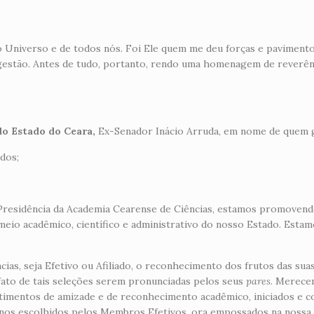
o Universo e de todos nós. Foi Ele quem me deu forças e paviment
gestão. Antes de tudo, portanto, rendo uma homenagem de reverên
do Estado do Ceara,
Ex-Senador Inácio Arruda, em nome de quem g
dos;
a Presidência da Academia Cearense de Ciências, estamos promove
 meio acadêmico, científico e administrativo do nosso Estado. Es
, seja Efetivo ou Afiliado, o reconhecimento dos frutos das suas a
fato de tais seleções serem pronunciadas pelos seus
pares
. Merecem
imentos de amizade e de reconhecimento acadêmico, iniciados e c
nos escolhidos pelos Membros Efetivos, ora empossados na nossa