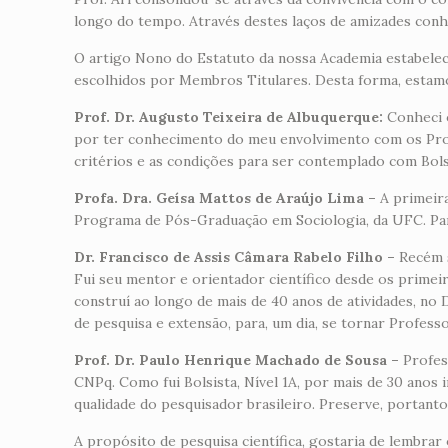
longo do tempo. Através destes laços de amizades conhe
O artigo Nono do Estatuto da nossa Academia estabelece
escolhidos por Membros Titulares. Desta forma, estam
Prof. Dr. Augusto Teixeira de Albuquerque:
Conheci 
por ter conhecimento do meu envolvimento com os Pro
critérios e as condições para ser contemplado com Bols
Profa. Dra. Geísa Mattos de Araújo Lima –
A primeira
Programa de Pós-Graduação em Sociologia, da UFC. Parce
Dr. Francisco de Assis Câmara Rabelo Filho –
Recém 
Fui seu mentor e orientador científico desde os prime
construí ao longo de mais de 40 anos de atividades, n
de pesquisa e extensão, para, um dia, se tornar Profess
Prof. Dr. Paulo Henrique Machado de Sousa –
Profess
CNPq. Como fui Bolsista, Nível 1A, por mais de 30 ano
qualidade do pesquisador brasileiro. Preserve, portanto
A propósito de pesquisa científica, gostaria de lembra