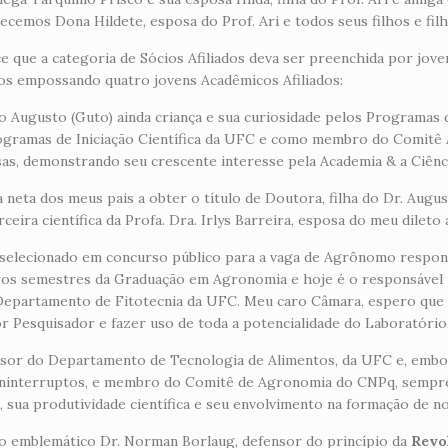
cemos Dona Hildete, esposa do Prof. Ari e todos seus filhos e filh
 que a categoria de Sócios Afiliados deva ser preenchida por jove
os empossando quatro jovens Acadêmicos Afiliados:
o Augusto (Guto) ainda criança e sua curiosidade pelos Programa
gramas de Iniciação Científica da UFC e como membro do Comitê
as, demonstrando seu crescente interesse pela Academia & a Ciênc
 neta dos meus pais a obter o título de Doutora, filha do Dr. Augu
ira científica da Profa. Dra. Irlys Barreira, esposa do meu dileto
selecionado em concurso público para a vaga de Agrônomo respons
iros semestres da Graduação em Agronomia e hoje é o responsável 
o Departamento de Fitotecnia da UFC. Meu caro Câmara, espero que
or Pesquisador e fazer uso de toda a potencialidade do Laboratório
or do Departamento de Tecnologia de Alimentos, da UFC e, embora 
s ininterruptos, e membro do Comitê de Agronomia do CNPq, sempre
, sua produtividade científica e seu envolvimento na formação de no
r o emblemático Dr. Norman Borlaug, defensor do princípio da
Revo