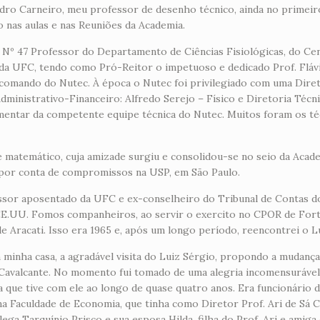
dro Carneiro, meu professor de desenho técnico, ainda no primei
 nas aulas e nas Reuniões da Academia.
 Nº 47 Professor do Departamento de Ciências Fisiológicas, do Ce
da UFC, tendo como Pró-Reitor o impetuoso e dedicado Prof. Fláv
comando do Nutec. À época o Nutec foi privilegiado com uma Diret
Administrativo-Financeiro: Alfredo Serejo – Físico e Diretoria Técn
mentar da competente equipe técnica do Nutec. Muitos foram os té
e matemático, cuja amizade surgiu e consolidou-se no seio da Acad
e, por conta de compromissos na USP, em São Paulo.
ssor aposentado da UFC e ex-conselheiro do Tribunal de Contas do
EE.UU. Fomos companheiros, ao servir o exercito no CPOR de Fort
 de Aracati. Isso era 1965 e, após um longo período, reencontrei o
minha casa, a agradável visita do Luiz Sérgio, propondo a mudança
 Cavalcante. No momento fui tomado de uma alegria incomensurável,
ia que tive com ele ao longo de quase quatro anos. Era funcionário
na Faculdade de Economia, que tinha como Diretor Prof. Ari de Sá C
ega Tarquínio Prisco e sua esposa Hilda, filha do Prof. Ari e amiga