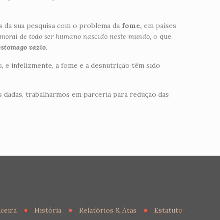
s da sua pesquisa com o problema da
fome,
em países
to moral de todo ser humano nascido neste mundo,
o que
estomago vazio
.
s
, e infelizmente, a fome e a desnutrição têm sido
os dadas, trabalharmos em parceria para redução das
ceira
História
Relatórios & Atas
Estatuto