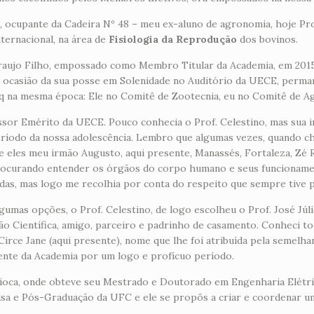
a
, ocupante da Cadeira Nº 48 – meu ex-aluno de agronomia, hoje P
ternacional, na área de
Fisiologia da Reprodução
dos bovinos.
aujo Filho, empossado como Membro Titular da Academia, em 2015,
 ocasião da sua posse em Solenidade no Auditório da UECE, permane
na mesma época: Ele no Comitê de Zootecnia, eu no Comitê de A
essor Emérito da UECE. Pouco conhecia o Prof. Celestino, mas sua i
ríodo da nossa adolescência. Lembro que algumas vezes, quando ch
re eles meu irmão Augusto, aqui presente, Manassés, Fortaleza, Zé
 procurando entender os órgãos do corpo humano e seus funcionam
das, mas logo me recolhia por conta do respeito que sempre tive p
gumas opções, o Prof. Celestino, de logo escolheu o Prof. José Júl
ação Científica, amigo, parceiro e padrinho de casamento. Conheci t
rce Jane (aqui presente), nome que lhe foi atribuída pela semelhan
dente da Academia por um logo e profícuo período.
arioca, onde obteve seu Mestrado e Doutorado em Engenharia Elétr
isa e Pós-Graduação da UFC e ele se propôs a criar e coordenar u