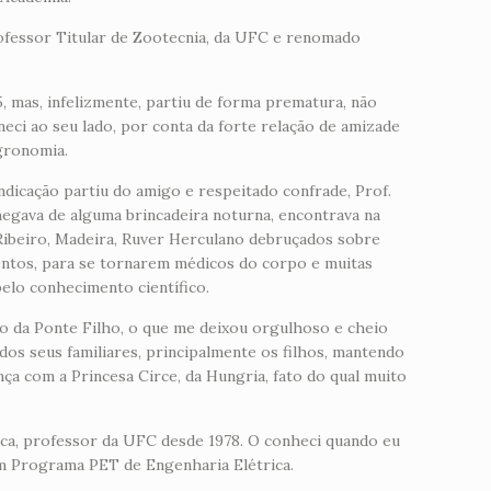
rofessor Titular de Zootecnia, da UFC e renomado
 mas, infelizmente, partiu de forma prematura, não
ci ao seu lado, por conta da forte relação de amizade
gronomia.
ndicação partiu do amigo e respeitado confrade, Prof.
egava de alguma brincadeira noturna, encontrava na
 Ribeiro, Madeira, Ruver Herculano debruçados sobre
entos, para se tornarem médicos do corpo e muitas
elo conhecimento científico.
io da Ponte Filho, o que me deixou orgulhoso e cheio
odos seus familiares, principalmente os filhos, mantendo
ça com a Princesa Circe, da Hungria, fato do qual muito
ica, professor da UFC desde 1978. O conheci quando eu
m Programa PET de Engenharia Elétrica.