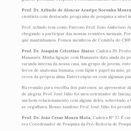
Prof. Dr. Arlindo de Alencar Araripe Noronha Mour
cientista com destacado programa de pesquisa a nível in
Prof. Arlindo tem como Patrono Prof. João Ambrósio Ar
chegando a participar das nossas reuniões mensais. Por
que mantínhamos. Fomos membros de Comitês do CNPq 
Prof. Dr. Joaquim Celestino Júnior
, Cadeira 39. Prof
Manassés. Minha ligação com Manassés data ainda do pe
varanda interna da nossa casa, um grupo de jovens, ent
livros de anatomia humana, com lápis e papel na mão,
vezes da própria alma. Enterronpia-os com algumas pia
Na reunião para escolha dos patronos, ao apresentar al
de alegria. Prof. José Júlio foi meu orientador de Inici
um bom relacionamento com alguns deles, sobretudo a Ci
se orgulhava. Nosso saudoso Prof. José Júlio foi presi
Prof. Dr. João Cesar Moura Mota,
Cadeira Nº 37. É c
era Coordenador de Pesquisa da Pró-Reitoria de Pesqu