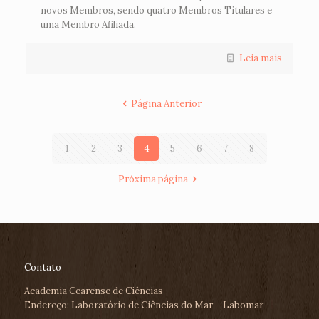
novos Membros, sendo quatro Membros Titulares e
uma Membro Afiliada.
Leia mais
Página Anterior
1
2
3
4
5
6
7
8
Próxima página
Contato
Academia Cearense de Ciências
Endereço: Laboratório de Ciências do Mar – Labomar