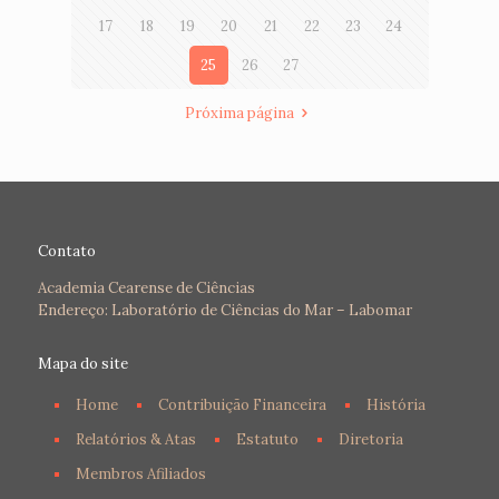
17
18
19
20
21
22
23
24
25
26
27
Próxima página
Contato
Academia Cearense de Ciências
Endereço: Laboratório de Ciências do Mar – Labomar
Mapa do site
Home
Contribuição Financeira
História
Relatórios & Atas
Estatuto
Diretoria
Membros Afiliados