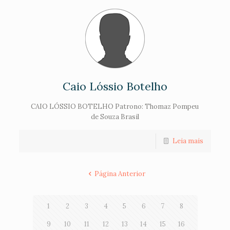
Caio Lóssio Botelho
CAIO LÓSSIO BOTELHO Patrono: Thomaz Pompeu
de Souza Brasil
Leia mais
Página Anterior
1
2
3
4
5
6
7
8
9
10
11
12
13
14
15
16