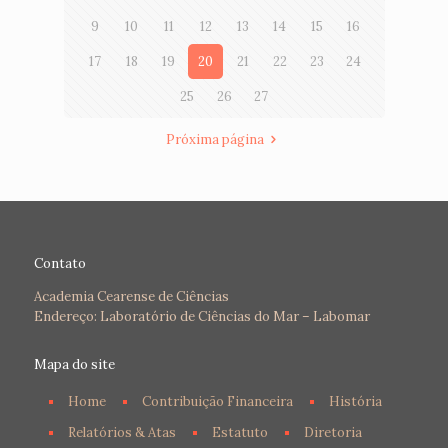
9
10
11
12
13
14
15
16
17
18
19
20
21
22
23
24
25
26
27
Próxima página
Contato
Academia Cearense de Ciências
Endereço: Laboratório de Ciências do Mar – Labomar
Mapa do site
Home
Contribuição Financeira
História
Relatórios & Atas
Estatuto
Diretoria