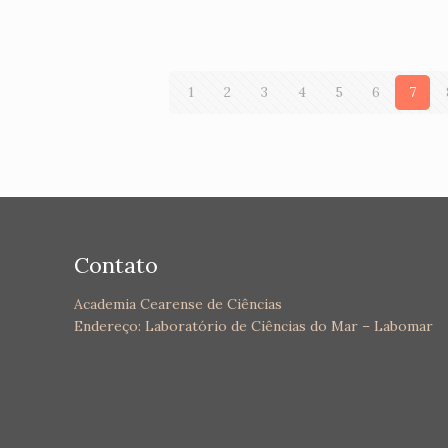
1
2
3
4
5
6
7
Contato
Academia Cearense de Ciências
Endereço: Laboratório de Ciências do Mar – Labomar