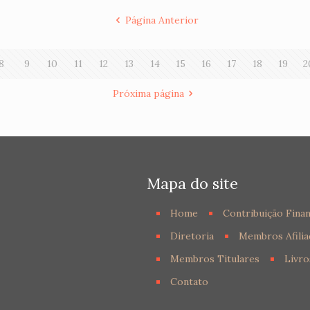
Página Anterior
8
9
10
11
12
13
14
15
16
17
18
19
2
Próxima página
Mapa do site
Home
Contribuição Finan
Diretoria
Membros Afilia
Membros Titulares
Livro
Contato