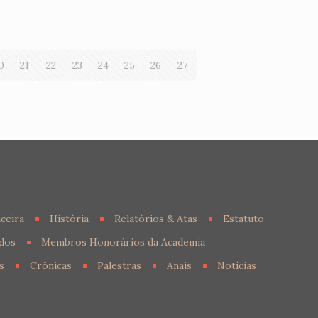
0
21
22
23
24
25
26
27
ceira
História
Relatórios & Atas
Estatuto
dos
Membros Honorários da Academia
s
Crônicas
Palestras
Anais
Notícias